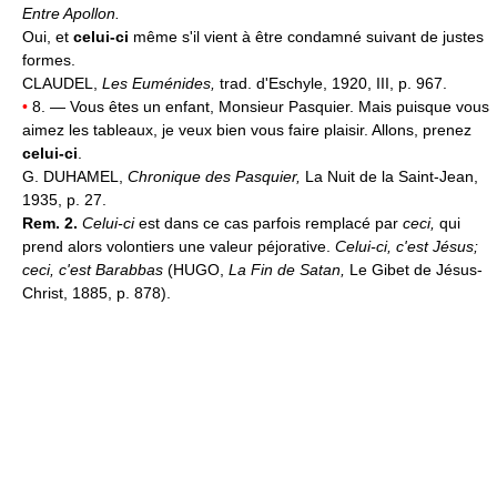
Entre Apollon.
Oui, et
celui-ci
même s'il vient à être condamné suivant de justes
formes.
CLAUDEL,
Les Euménides,
trad. d'Eschyle, 1920, III, p. 967.
•
8. — Vous êtes un enfant, Monsieur Pasquier. Mais puisque vous
aimez les tableaux, je veux bien vous faire plaisir. Allons, prenez
celui-ci
.
G. DUHAMEL,
Chronique des Pasquier,
La Nuit de la Saint-Jean,
1935, p. 27.
Rem. 2.
Celui-ci
est dans ce cas parfois remplacé par
ceci,
qui
prend alors volontiers une valeur péjorative.
Celui-ci, c'est Jésus;
ceci, c'est Barabbas
(HUGO,
La Fin de Satan,
Le Gibet de Jésus-
Christ, 1885, p. 878).