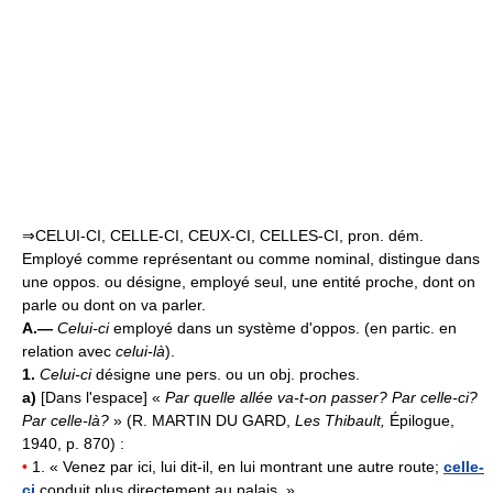
⇒CELUI-CI, CELLE-CI, CEUX-CI, CELLES-CI, pron. dém.
Employé comme représentant ou comme nominal, distingue dans
une oppos. ou désigne, employé seul, une entité proche, dont on
parle ou dont on va parler.
A.—
Celui-ci
employé dans un système d'oppos. (en partic. en
relation avec
celui-là
).
1.
Celui-ci
désigne une pers. ou un obj. proches.
a)
[Dans l'espace] «
Par quelle allée va-t-on passer? Par celle-ci?
Par celle-là?
» (R. MARTIN DU GARD,
Les Thibault,
Épilogue,
1940, p. 870) :
•
1. « Venez par ici, lui dit-il, en lui montrant une autre route;
celle-
ci
conduit plus directement au palais. »