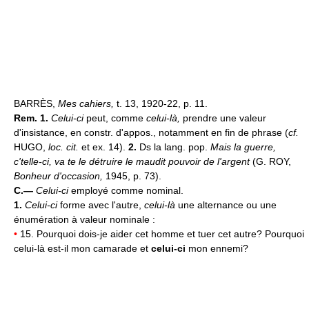
BARRÈS,
Mes cahiers,
t. 13, 1920-22, p. 11.
Rem. 1.
Celui-ci
peut, comme
celui-là,
prendre une valeur
d'insistance, en constr. d'appos., notamment en fin de phrase (
cf.
HUGO,
loc. cit.
et ex. 14).
2.
Ds la lang. pop.
Mais la guerre,
c'telle-ci, va te le détruire le maudit pouvoir de l'argent
(G. ROY,
Bonheur d'occasion,
1945, p. 73).
C.—
Celui-ci
employé comme nominal.
1.
Celui-ci
forme avec l'autre,
celui-là
une alternance ou une
énumération à valeur nominale :
•
15. Pourquoi dois-je aider cet homme et tuer cet autre? Pourquoi
celui-là est-il mon camarade et
celui-ci
mon ennemi?