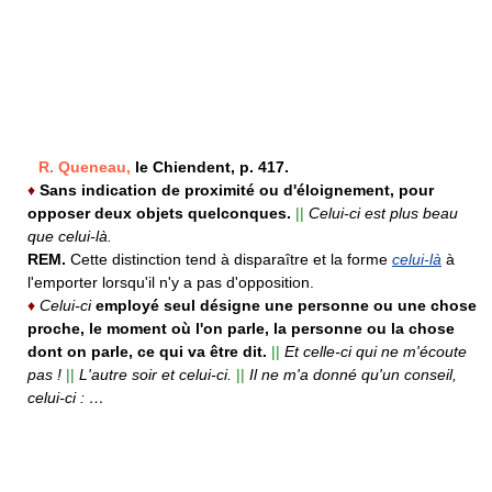
R. Queneau,
le Chiendent, p. 417.
♦
Sans indication de proximité ou d'éloignement, pour
opposer deux objets quelconques.
||
Celui-ci est plus beau
que celui-là.
REM.
Cette distinction tend à disparaître et la forme
celui-là
à
l'emporter lorsqu'il n'y a pas d'opposition.
♦
Celui-ci
employé seul désigne une personne ou une chose
proche, le moment où l'on parle, la personne ou la chose
dont on parle, ce qui va être dit.
||
Et celle-ci qui ne m'écoute
pas !
||
L'autre soir et celui-ci.
||
Il ne m'a donné qu'un conseil,
celui-ci : …