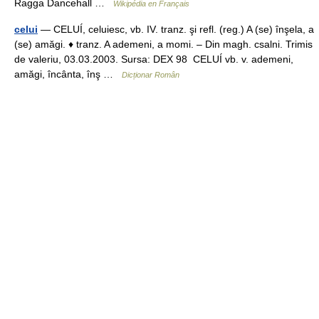
Ragga Dancehall …
Wikipédia en Français
celui
— CELUÍ, celuiesc, vb. IV. tranz. şi refl. (reg.) A (se) înşela, a
(se) amăgi. ♦ tranz. A ademeni, a momi. – Din magh. csalni. Trimis
de valeriu, 03.03.2003. Sursa: DEX 98 CELUÍ vb. v. ademeni,
amăgi, încânta, înş …
Dicționar Român