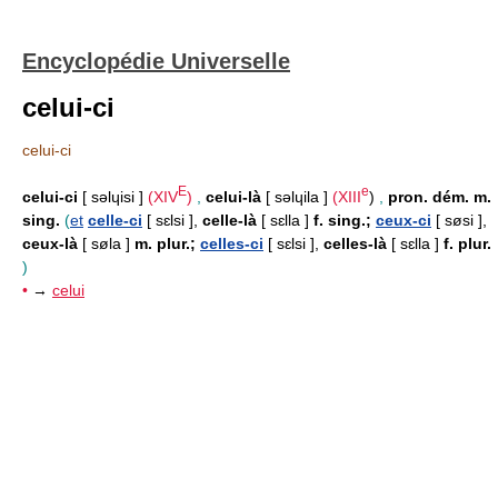
Encyclopédie Universelle
celui-ci
celui-ci
E
e
celui-ci
[ səlɥisi ]
(
XIV
)
,
celui-là
[ səlɥila ]
(
XIII
)
,
pron. dém. m.
sing.
(
et
celle-ci
[ sɛlsi ],
celle-là
[ sɛlla ]
f. sing.;
ceux-ci
[ søsi ],
ceux-là
[ søla ]
m. plur.;
celles-ci
[ sɛlsi ],
celles-là
[ sɛlla ]
f. plur.
)
•
→
celui