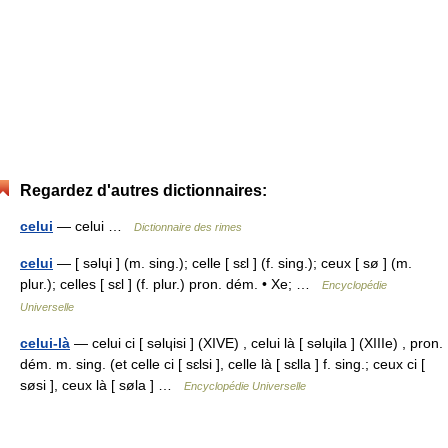
Regardez d'autres dictionnaires:
celui
— celui …
Dictionnaire des rimes
celui
— [ səlɥi ] (m. sing.); celle [ sɛl ] (f. sing.); ceux [ sø ] (m.
plur.); celles [ sɛl ] (f. plur.) pron. dém. • Xe; …
Encyclopédie
Universelle
celui-là
— celui ci [ səlɥisi ] (XIVE) , celui là [ səlɥila ] (XIIIe) , pron.
dém. m. sing. (et celle ci [ sɛlsi ], celle là [ sɛlla ] f. sing.; ceux ci [
søsi ], ceux là [ søla ] …
Encyclopédie Universelle