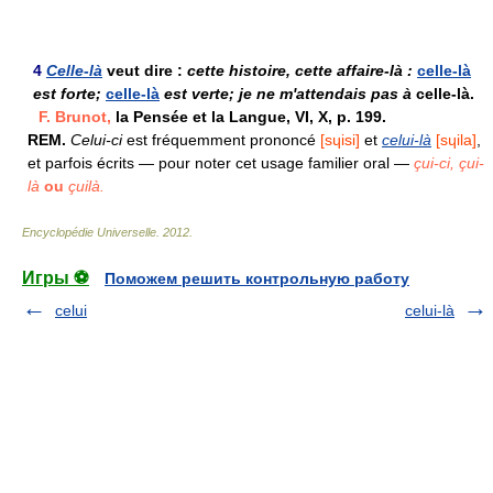
4
Celle-là
veut dire :
cette histoire, cette affaire-là :
celle-là
est forte;
celle-là
est verte; je ne m'attendais pas à
celle-là.
F. Brunot,
la Pensée et la Langue, VI, X, p. 199.
REM.
Celui-ci
est fréquemment prononcé
[sɥisi]
et
celui-là
[sɥila]
,
et parfois écrits — pour noter cet usage familier oral —
çui-ci,
çui-
là
ou
çuilà.
Encyclopédie Universelle
.
2012
.
Игры ⚽
Поможем решить контрольную работу
celui
celui-là