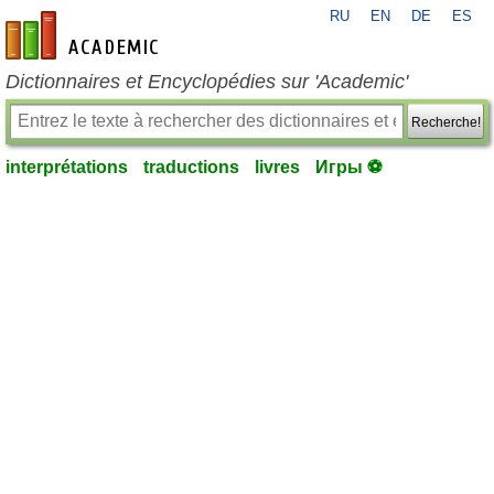
RU
EN
DE
ES
fr-academic.com
Dictionnaires et Encyclopédies sur 'Academic'
Recherche!
interprétations
traductions
livres
Игры ⚽