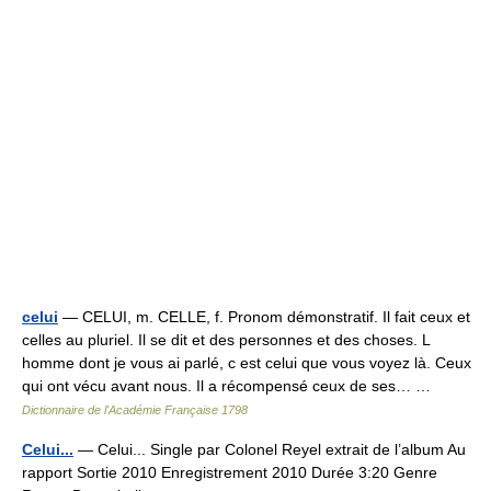
celui
— CELUI, m. CELLE, f. Pronom démonstratif. Il fait ceux et
celles au pluriel. Il se dit et des personnes et des choses. L
homme dont je vous ai parlé, c est celui que vous voyez là. Ceux
qui ont vécu avant nous. Il a récompensé ceux de ses… …
Dictionnaire de l'Académie Française 1798
Celui...
— Celui... Single par Colonel Reyel extrait de l’album Au
rapport Sortie 2010 Enregistrement 2010 Durée 3:20 Genre