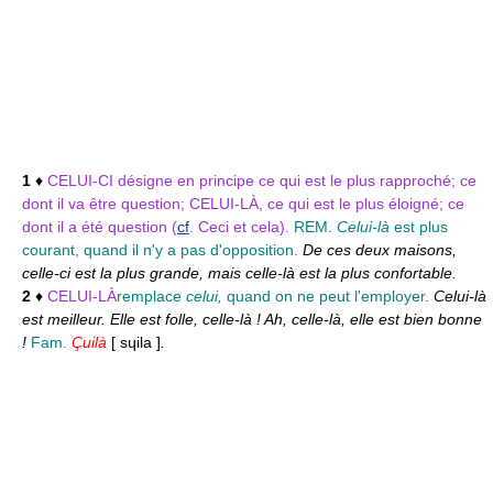
1
♦
CELUI-CI
désigne en principe ce qui est le plus rapproché; ce
dont il va être question;
CELUI-LÀ,
ce qui est le plus éloigné; ce
dont il a été question (
cf
. Ceci et cela).
REM.
Celui-là
est plus
courant, quand il n'y a pas d'opposition.
De ces deux maisons,
celle-ci est la plus grande, mais celle-là est la plus confortable.
2
♦
CELUI-LÀ
remplace
celui,
quand on ne peut l'employer.
Celui-là
est meilleur. Elle est folle, celle-là ! Ah, celle-là, elle est bien bonne
!
Fam.
Çuilà
[ sɥila ]
.