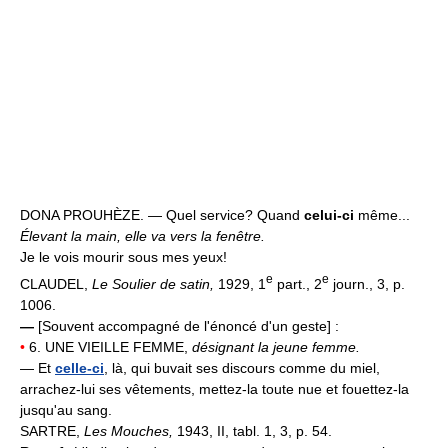
DONA PROUHÈZE. — Quel service? Quand
celui-ci
même...
Élevant la main, elle va vers la fenêtre.
Je le vois mourir sous mes yeux!
e
e
CLAUDEL,
Le Soulier de satin,
1929, 1
part., 2
journ., 3, p.
1006.
—
[Souvent accompagné de l'énoncé d'un geste] :
•
6. UNE VIEILLE FEMME,
désignant la jeune femme.
— Et
celle-ci
, là, qui buvait ses discours comme du miel,
arrachez-lui ses vêtements, mettez-la toute nue et fouettez-la
jusqu'au sang.
SARTRE,
Les Mouches,
1943, II, tabl. 1, 3, p. 54.