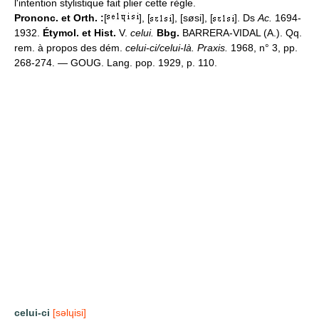
l'intention stylistique fait plier cette règle.
Prononc. et Orth. :
[
], [
], [søsi], [
]. Ds
Ac.
1694-
1932.
Étymol. et Hist.
V.
celui.
Bbg.
BARRERA-VIDAL (A.). Qq.
rem. à propos des dém.
celui-ci/celui-là. Praxis.
1968, n° 3, pp.
268-274. — GOUG. Lang. pop. 1929, p. 110.
celui-ci
[səlɥisi]