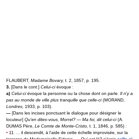
FLAUBERT,
Madame Bovary,
t. 2, 1857, p. 195.
3.
[Dans le cont.]
Celui-ci
évoque :
a)
Celui-ci
évoque la personne ou la chose dont on parle.
Il n'y a
pas au monde de ville plus tranquille que celle-ci
(MORAND,
Londres,
1933, p. 103).
—
[Dans les incises ponctuant le dialogue pour désigner le
locuteur]
Qu'en dites-vous, Morrel? — Ma foi, dit celui-ci
(A.
DUMAS Père,
Le Comte de Monte-Cristo,
t. 1, 1846, p. 585) :
•
11. ... il descendit, à l'aide de cette échelle improvisée, sur la
terrasse de Mademoiselle Sidonie. — Qui est là? s'écria
celle-ci