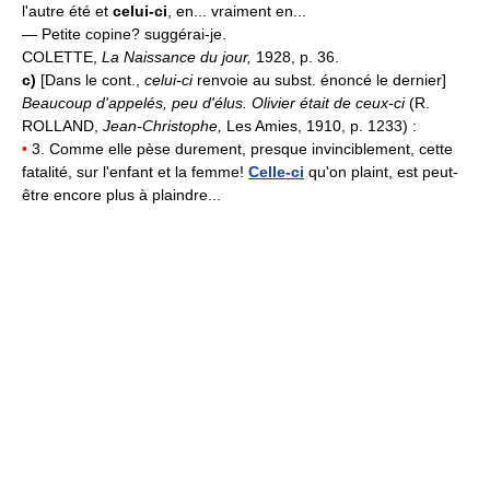
l'autre été et
celui-ci
, en... vraiment en...
— Petite copine? suggérai-je.
COLETTE,
La Naissance du jour,
1928, p. 36.
c)
[Dans le cont.,
celui-ci
renvoie au subst. énoncé le dernier]
Beaucoup d'appelés, peu d'élus. Olivier était de ceux-ci
(R.
ROLLAND,
Jean-Christophe,
Les Amies, 1910, p. 1233) :
•
3. Comme elle pèse durement, presque invinciblement, cette
fatalité, sur l'enfant et la femme!
Celle-ci
qu'on plaint, est peut-
être encore plus à plaindre...