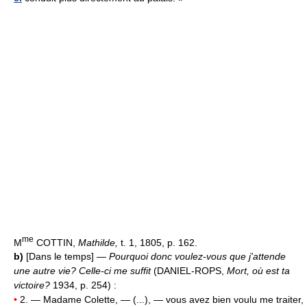
me
M
COTTIN,
Mathilde,
t. 1, 1805, p. 162.
b)
[Dans le temps] —
Pourquoi donc voulez-vous que j'attende
une autre vie? Celle-ci me suffit
(DANIEL-ROPS,
Mort, où est ta
victoire?
1934, p. 254) :
•
2. — Madame Colette, — (...), — vous avez bien voulu me traiter,