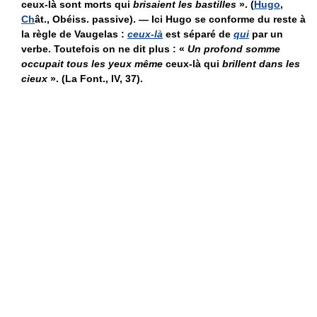
ceux-là sont morts qui
brisaient les bastilles
». (
Hugo
,
Ch
ât., Obéiss. passive). — Ici Hugo se conforme du reste à
la règle de Vaugelas :
ceux-là
est séparé de
qui
par un
verbe. Toutefois on ne dit plus : «
Un profond somme
occupait tous les yeux même
ceux-là qui
brillent dans les
cieux
». (La Font., IV, 37).