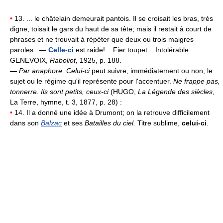
•
13. ... le châtelain demeurait pantois. Il se croisait les bras, très
digne, toisait le gars du haut de sa tête; mais il restait à court de
phrases et ne trouvait à répéter que deux ou trois maigres
paroles : —
Celle-ci
est raide!... Fier toupet... Intolérable.
GENEVOIX,
Raboliot,
1925, p. 188.
—
Par anaphore.
Celui-ci
peut suivre, immédiatement ou non, le
sujet ou le régime qu'il représente pour l'accentuer.
Ne frappe pas,
tonnerre. Ils sont petits, ceux-ci
(HUGO,
La Légende des siècles,
La Terre, hymne, t. 3, 1877, p. 28) :
•
14. Il a donné une idée à Drumont; on la retrouve difficilement
dans son
Balzac
et ses
Batailles du ciel.
Titre sublime,
celui-ci
.