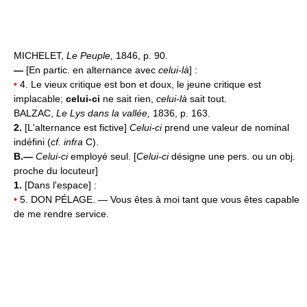
MICHELET,
Le Peuple,
1846, p. 90.
—
[En partic. en alternance avec
celui-là
] :
•
4. Le vieux critique est bon et doux, le jeune critique est
implacable;
celui-ci
ne sait rien,
celui-là
sait tout.
BALZAC,
Le Lys dans la vallée,
1836, p. 163.
2.
[L'alternance est fictive]
Celui-ci
prend une valeur de nominal
indéfini (
cf. infra
C).
B.—
Celui-ci
employé seul. [
Celui-ci
désigne une pers. ou un obj.
proche du locuteur]
1.
[Dans l'espace] :
•
5. DON PÉLAGE. — Vous êtes à moi tant que vous êtes capable
de me rendre service.