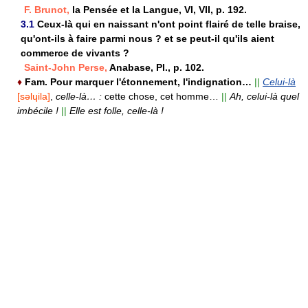
F. Brunot,
la Pensée et la Langue, VI, VII, p. 192.
3.1
Ceux-là qui en naissant n'ont point flairé de telle braise,
qu'ont-ils à faire parmi nous ? et se peut-il qu'ils aient
commerce de vivants ?
Saint-John Perse,
Anabase, Pl., p. 102.
♦
Fam. Pour marquer l'étonnement, l'indignation…
||
Celui-là
[səlɥila]
,
celle-là… :
cette chose, cet homme…
||
Ah, celui-là quel
imbécile !
||
Elle est folle, celle-là !