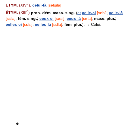
e
ÉTYM.
(XIV
),
celui-là
[səlɥila]
e
ÉTYM.
(XIII
)
pron. dém. masc. sing.
(
et
celle-ci
[sɛlsi]
,
celle-là
[sɛlla]
,
fém. sing.;
ceux-ci
[søsi]
,
ceux-là
[søla]
,
masc. plur.;
celles-ci
[sɛlsi]
,
celles-là
[sɛlla]
,
fém. plur.
). → Celui.
❖