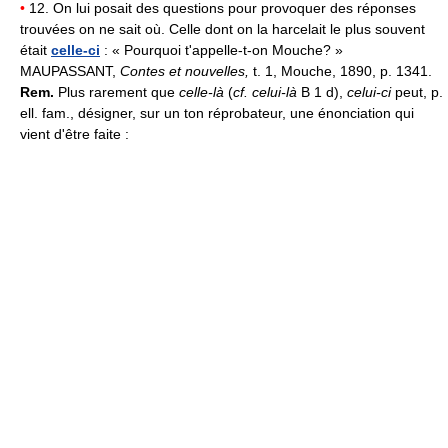
•
12. On lui posait des questions pour provoquer des réponses
trouvées on ne sait où. Celle dont on la harcelait le plus souvent
était
celle-ci
: « Pourquoi t'appelle-t-on Mouche? »
MAUPASSANT,
Contes et nouvelles,
t. 1, Mouche, 1890, p. 1341.
Rem.
Plus rarement que
celle-là
(
cf. celui-là
B 1 d),
celui-ci
peut, p.
ell. fam., désigner, sur un ton réprobateur, une énonciation qui
vient d'être faite :