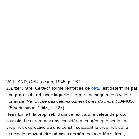
VAILLAND,
Drôle de jeu,
1945, p. 167.
2.
Littér., rare.
Celui-ci,
forme renforcée de
celui
, est déterminé par
une prop. sub. rel. avec laquelle il forme une séquence à valeur
nominale.
Ne touche pas celui-ci qui était près du mort!
(CAMUS,
L'État de siège,
1948, p. 225).
Rem.
En fait, la prop. rel., dans cet ex., a une valeur de prop.
causale. Les grammairiens considèrent en gén. que seule une
prop. rel. explicative ou une constr. séparant la prop. rel. de la
principale peuvent être admises derrière
celui-ci.
Mais, fréq.,